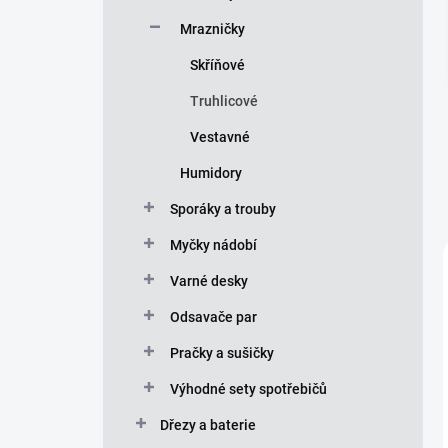
p
Mrazničky
a
n
Skříňové
e
Truhlicové
l
Vestavné
Humidory
Sporáky a trouby
Myčky nádobí
Varné desky
Odsavače par
Pračky a sušičky
Výhodné sety spotřebičů
Dřezy a baterie