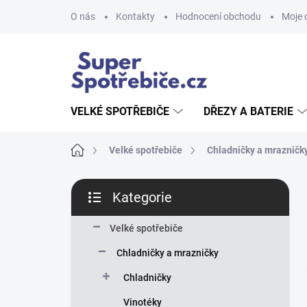
Přejít
O nás
Kontakty
Hodnocení obchodu
Moje 
na
obsah
VELKÉ SPOTŘEBIČE
DŘEZY A BATERIE
Domů
Velké spotřebiče
Chladničky a mrazničk
P
Kategorie
o
Přeskočit
s
kategorie
t
Velké spotřebiče
r
Chladničky a mrazničky
a
n
Chladničky
n
Vinotéky
í