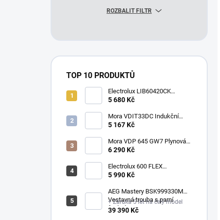
ROZBALIT FILTR
TOP 10 PRODUKTŮ
Electrolux LIB60420CK
Indukční varná deska
5 680 Kč
Mora VDIT33DC Indukční
deska
5 167 Kč
Mora VDP 645 GW7 Plynová
vestavná deska
6 290 Kč
Electrolux 600 FLEX
SurroundCook EOF3H50BK
5 990 Kč
Vestavná pečící trouba
AEG Mastery BSK999330M
Vestavná trouba s parní
+ Záruka 5 let na celý model
funkcí
39 390 Kč