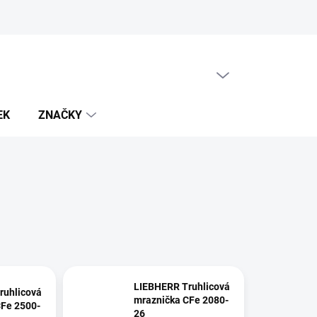
PRÁZDNÝ KOŠÍK
NÁKUPNÍ
KOŠÍK
EK
ZNAČKY
LIEBHERR Truhlicová
ruhlicová
mraznička CFe 2080-
CFe 2500-
26