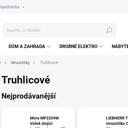
objednávka
Hledat
DŮM A ZAHRADA
DROBNÉ ELEKTRO
NÁBYT
y
Mrazničky
Truhlicové
Truhlicové
Nejprodávanější
Mora MP2204W
LIEBHERR T
Volně stojící
mraznička 