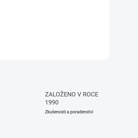
ET NA
- po
trace
ZALOŽENO V ROCE
1990
Zkušenosti a poradenství