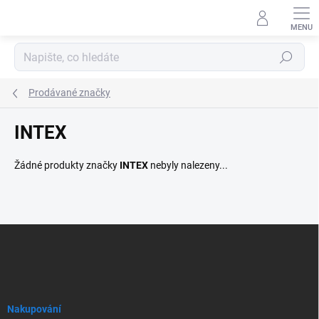
Přejít
na
obsah
Hledat
Prodávané značky
INTEX
Žádné produkty značky
INTEX
nebyly nalezeny...
Z
á
p
a
t
í
Nakupování